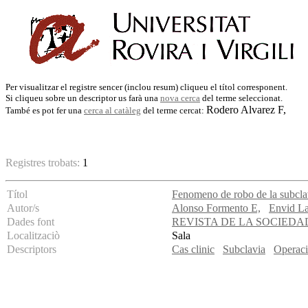
Per visualitzar el registre sencer (inclou resum) cliqueu el títol corresponent.
Si cliqueu sobre un descriptor us farà una
nova cerca
del terme seleccionat.
Rodero Alvarez F,
També es pot fer una
cerca al catàleg
del terme cercat:
Registres trobats:
1
Títol
Fenomeno de robo de la subcla
Autor/s
Alonso Formento E,
Envid L
Dades font
REVISTA DE LA SOCIED
Localitzaciò
Sala
Descriptors
Cas clinic
Subclavia
Operaci