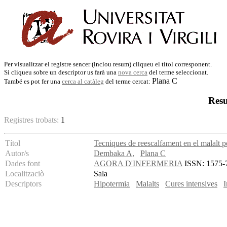
Per visualitzar el registre sencer (inclou resum) cliqueu el títol corresponent.
Si cliqueu sobre un descriptor us farà una
nova cerca
del terme seleccionat.
Plana C
També es pot fer una
cerca al catàleg
del terme cercat:
Resu
Registres trobats:
1
Títol
Tecniques de reescalfament en el malalt p
Autor/s
Dembaka A,
Plana C
Dades font
AGORA D'INFERMERIA
ISSN: 1575-76
Localitzaciò
Sala
Descriptors
Hipotermia
Malalts
Cures intensives
I