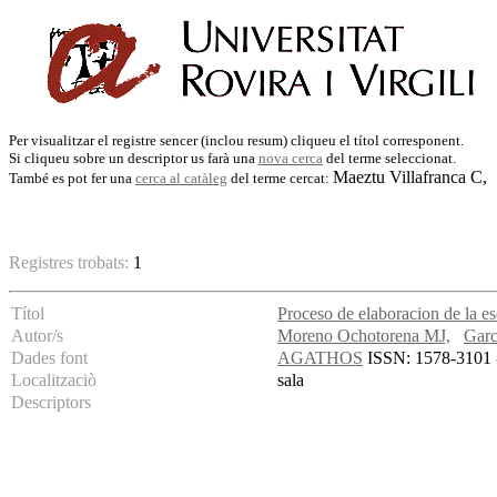
Per visualitzar el registre sencer (inclou resum) cliqueu el títol corresponent.
Si cliqueu sobre un descriptor us farà una
nova cerca
del terme seleccionat.
Maeztu Villafranca C,
També es pot fer una
cerca al catàleg
del terme cercat:
Registres trobats:
1
Títol
Proceso de elaboracion de la es
Autor/s
Moreno Ochotorena MJ,
Garc
Dades font
AGATHOS
ISSN: 1578-3101 -
Localitzaciò
sala
Descriptors