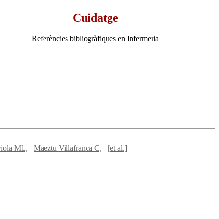
Cuidatge
Referències bibliogràfiques en Infermeria
rriola ML,
Maeztu Villafranca C,
[et al.]