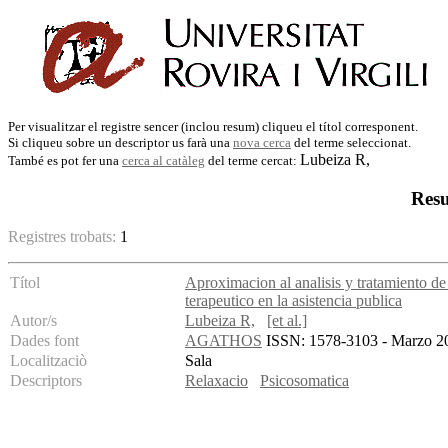
Per visualitzar el registre sencer (inclou resum) cliqueu el títol corresponent.
Si cliqueu sobre un descriptor us farà una
nova cerca
del terme seleccionat.
Lubeiza R,
També es pot fer una
cerca al catàleg
del terme cercat:
Resu
Registres trobats:
1
Títol
Aproximacion al analisis y tratamiento de
terapeutico en la asistencia publica
Autor/s
Lubeiza R,
[et al.]
Dades font
AGATHOS
ISSN: 1578-3103 - Marzo 200
Localitzaciò
Sala
Descriptors
Relaxacio
Psicosomatica