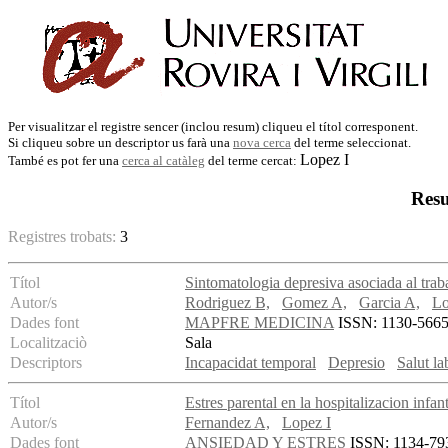
Per visualitzar el registre sencer (inclou resum) cliqueu el títol corresponent.
Si cliqueu sobre un descriptor us farà una
nova cerca
del terme seleccionat.
Lopez I
També es pot fer una
cerca al catàleg
del terme cercat:
Resu
Registres trobats:
3
Títol
Sintomatologia depresiva asociada al tr
Autor/s
Rodriguez B,
Gomez A,
Garcia A,
Lo
Dades font
MAPFRE MEDICINA
ISSN: 1130-5665 
Localitzaciò
Sala
Descriptors
Incapacidat temporal
Depresio
Salut la
Títol
Estres parental en la hospitalizacion infant
Autor/s
Fernandez A,
Lopez I
Dades font
ANSIEDAD Y ESTRES
ISSN: 1134-7937