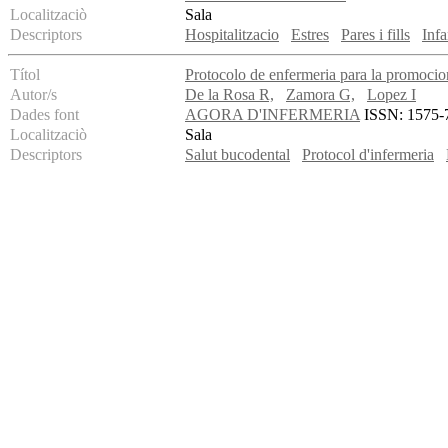
Localitzaciò
Sala
Descriptors
Hospitalitzacio
Estres
Pares i fills
Infa
Títol
Protocolo de enfermeria para la promocion
Autor/s
De la Rosa R,
Zamora G,
Lopez I
Dades font
AGORA D'INFERMERIA
ISSN: 1575-76
Localitzaciò
Sala
Descriptors
Salut bucodental
Protocol d'infermeria