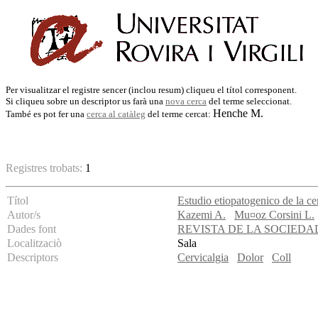
Per visualitzar el registre sencer (inclou resum) cliqueu el títol corresponent.
Si cliqueu sobre un descriptor us farà una
nova cerca
del terme seleccionat.
Henche M.
També es pot fer una
cerca al catàleg
del terme cercat:
Registres trobats:
1
Títol
Estudio etiopatogenico de la ce
Autor/s
Kazemi A.
Mu¤oz Corsini L.
Dades font
REVISTA DE LA SOCIEDA
Localitzaciò
Sala
Descriptors
Cervicalgia
Dolor
Coll