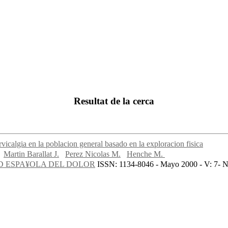
Resultat de la cerca
rvicalgia en la poblacion general basado en la exploracion fisica
Martin Barallat J.
Perez Nicolas M.
Henche M.
D ESPA¥OLA DEL DOLOR
ISSN: 1134-8046 - Mayo 2000 - V: 7- N: