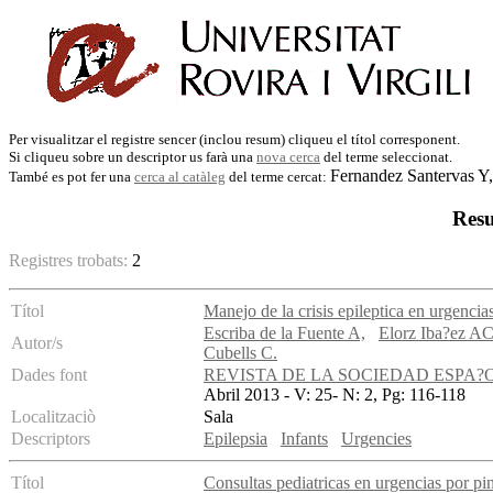
Per visualitzar el registre sencer (inclou resum) cliqueu el títol corresponent.
Si cliqueu sobre un descriptor us farà una
nova cerca
del terme seleccionat.
Fernandez Santervas Y,
També es pot fer una
cerca al catàleg
del terme cercat:
Resu
Registres trobats:
2
Títol
Manejo de la crisis epileptica en urgencias
Escriba de la Fuente A,
Elorz Iba?ez AC
Autor/s
Cubells C.
Dades font
REVISTA DE LA SOCIEDAD ESPA?
Abril 2013 - V: 25- N: 2, Pg: 116-118
Localitzaciò
Sala
Descriptors
Epilepsia
Infants
Urgencies
Títol
Consultas pediatricas en urgencias por pi