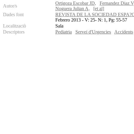
Ortigoza Escobar JD,
Fernandez Diaz V
Autor/s
Noguera Julian A,
[et al]
Dades font
REVISTA DE LA SOCIEDAD ESPA?
Febrero 2013 - V: 25- N: 1, Pg: 55-57
Localitzaciò
Sala
Descriptors
Pediatria
Servei d'Urgencies
Accidents