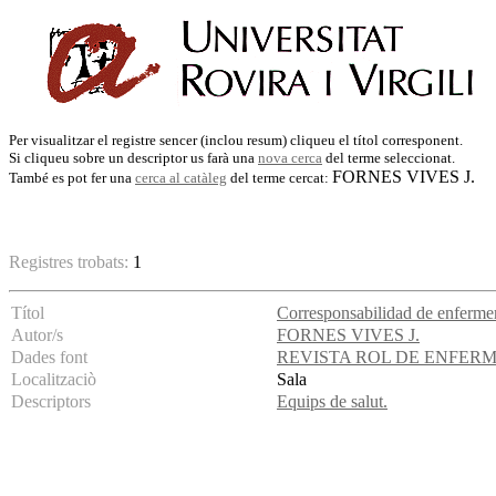
Per visualitzar el registre sencer (inclou resum) cliqueu el títol corresponent.
Si cliqueu sobre un descriptor us farà una
nova cerca
del terme seleccionat.
FORNES VIVES J.
També es pot fer una
cerca al catàleg
del terme cercat:
Registres trobats:
1
Títol
Corresponsabilidad de enfermer
Autor/s
FORNES VIVES J.
Dades font
REVISTA ROL DE ENFER
Localitzaciò
Sala
Descriptors
Equips de salut.