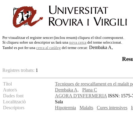
Per visualitzar el registre sencer (inclou resum) cliqueu el títol corresponent.
Si cliqueu sobre un descriptor us farà una
nova cerca
del terme seleccionat.
Dembaka A,
També es pot fer una
cerca al catàleg
del terme cercat:
Resu
Registres trobats:
1
Títol
Tecniques de reescalfament en el malalt p
Autor/s
Dembaka A,
Plana C
Dades font
AGORA D'INFERMERIA
ISSN: 1575-76
Localitzaciò
Sala
Descriptors
Hipotermia
Malalts
Cures intensives
I