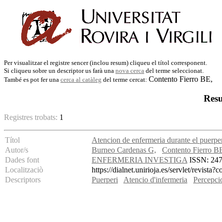
Per visualitzar el registre sencer (inclou resum) cliqueu el títol corresponent.
Si cliqueu sobre un descriptor us farà una
nova cerca
del terme seleccionat.
Contento Fierro BE,
També es pot fer una
cerca al catàleg
del terme cercat:
Resu
Registres trobats:
1
Títol
Atencion de enfermeria durante el puerpe
Autor/s
Burneo Cardenas G,
Contento Fierro B
Dades font
ENFERMERIA INVESTIGA
ISSN: 2477
Localitzaciò
https://dialnet.unirioja.es/servlet/revista
Descriptors
Puerperi
Atencio d'infermeria
Percepci