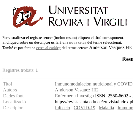
Per visualitzar el registre sencer (inclou resum) cliqueu el títol corresponent.
Si cliqueu sobre un descriptor us farà una
nova cerca
del terme seleccionat.
Anderson Vasquez HE
També es pot fer una
cerca al catàleg
del terme cercat:
Resu
Registres trobats:
1
Títol
Inmunomodulacion nutricional y COVID
Autor/s
Anderson Vasquez HE
Dades font
Enfermeria Investiga
ISSN: 2550-6692 - Ju
Localitzaciò
https://revistas.uta.edu.ec/erevista/index.
Descriptors
Infeccio
COVID-19
Malaltia
Immuno